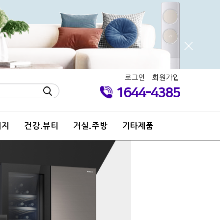
로그인
회원가입
1644-4385
키지
건강.뷰티
거실.주방
기타제품