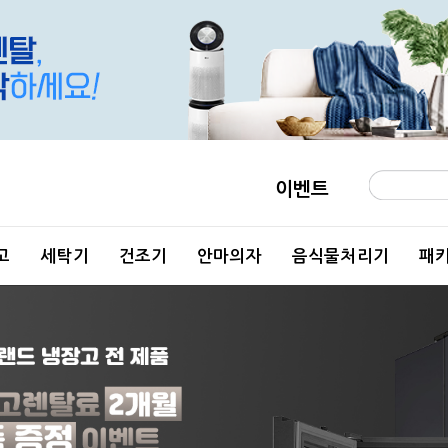
이벤트
고
세탁기
건조기
안마의자
음식물처리기
패