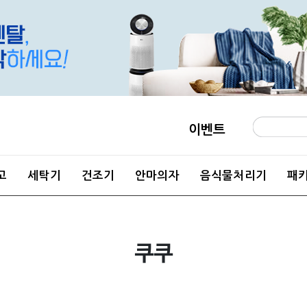
이벤트
고
세탁기
건조기
안마의자
음식물처리기
패
쿠쿠