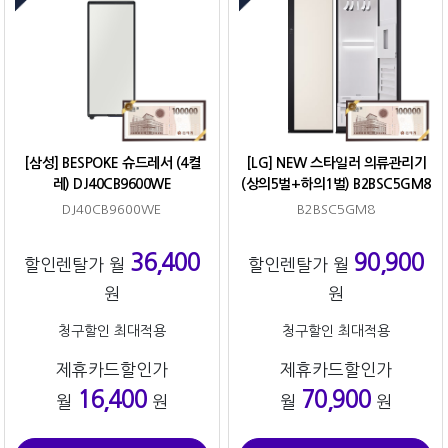
[삼성] BESPOKE 슈드레서 (4켤
[LG] NEW 스타일러 의류관리기
레) DJ40CB9600WE
(상의5벌+하의1벌) B2BSC5GM8
DJ40CB9600WE
B2BSC5GM8
36,400
90,900
할인렌탈가 월
할인렌탈가 월
원
원
청구할인 최대적용
청구할인 최대적용
제휴카드할인가
제휴카드할인가
16,400
70,900
월
원
월
원