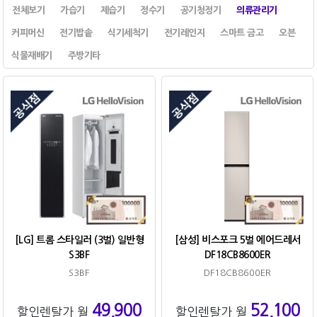
전체보기
가습기
제습기
정수기
공기청정기
의류관리기
커피머신
전기밥솥
식기세척기
전기레인지
스마트 금고
오븐
식물재배기
주방기타
[LG] 트롬 스타일러 (3벌) 일반형
[삼성] 비스포크 5벌 에어드레서
S3BF
DF18CB8600ER
S3BF
DF18CB8600ER
49,900
52,100
할인렌탈가 월
할인렌탈가 월