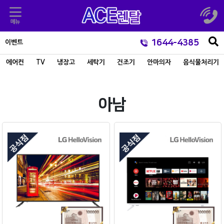
1644-4385
이벤트
에어컨
TV
냉장고
세탁기
건조기
안마의자
음식물처리기
아남