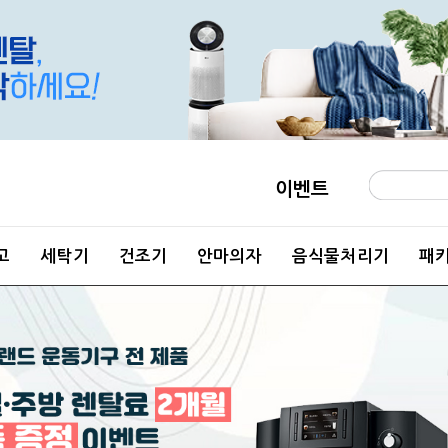
이벤트
고
세탁기
건조기
안마의자
음식물처리기
패