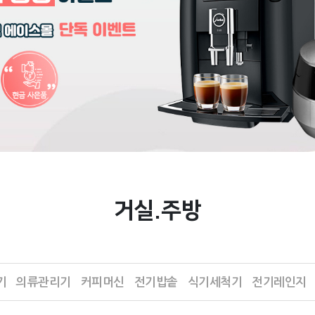
거실.주방
기
의류관리기
커피머신
전기밥솥
식기세척기
전기레인지