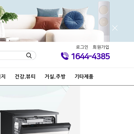
로그인
회원가입
1644-4385
키지
건강.뷰티
거실.주방
기타제품