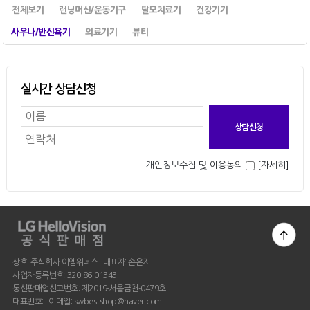
전체보기
런닝머신/운동기구
탈모치료기
건강기기
사우나/반신욕기
의료기기
뷰티
실시간 상담신청
개인정보수집 및 이용동의
[자세히]
상호: 주식회사 이엠위너스 대표자: 손은지
사업자등록번호: 320-86-01343
통신판매업신고번호: 제2019-서울금천-0479호
대표번호: 이메일: swbestshop@naver.com