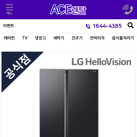
1644-4385
이벤트
에어컨
TV
냉장고
세탁기
건조기
안마의자
음식물처리기