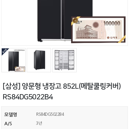
[삼성] 양문형 냉장고 852L(메탈쿨링커버)
RS84DG5022B4
RS84DG5022B4
모델명
3년
A/S