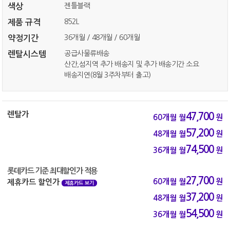
젠틀블랙
색상
852L
제품 규격
36개월 / 48개월 / 60개월
약정기간
공급사물류배송
렌탈시스템
산간,섬지역 추가 배송지 및 추가 배송기간 소요
배송지연(8월 3주차부터 출고)
렌탈가
47,700
60개월
월
원
57,200
48개월
월
원
74,500
36개월
월
원
롯데카드 기준 최대할인가 적용
27,700
60개월
월
원
제휴카드 할인가
제휴카드 보기
37,200
48개월
월
원
54,500
36개월
월
원