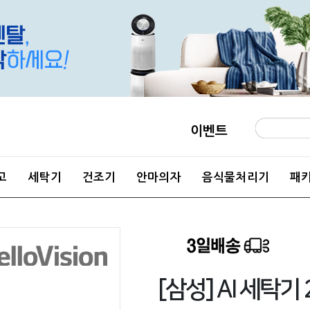
이벤트
고
세탁기
건조기
안마의자
음식물처리기
패
[삼성] AI 세탁기 