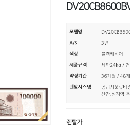
DV20CB8600BV
모델명
DV20CB8600
A/S
3년
색상
블랙캐비어
제품규격
세탁24kg / 
약정기간
36개월 / 48
렌탈시스템
공급사물류배
산간,섬지역 추
렌탈가