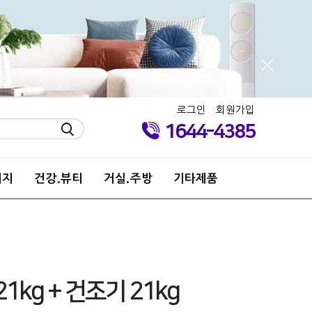
로그인
회원가입
1644-4385
키지
건강.뷰티
거실.주방
기타제품
21kg + 건조기 21kg