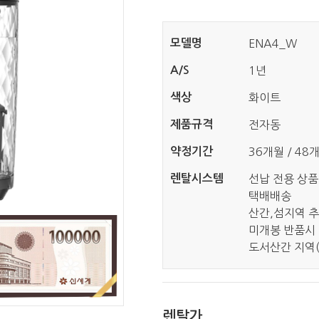
모델명
ENA4_W
A/S
1년
색상
화이트
제품규격
전자동
약정기간
36개월 / 48
렌탈시스템
선납 전용 상품
택배배송
산간,섬지역 추
미개봉 반품시 
도서산간 지역(
렌탈가