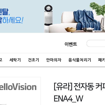
이벤트
고
세탁기
건조기
안마의자
음식물처리기
패
[유라] 전자동 커
ENA4_W