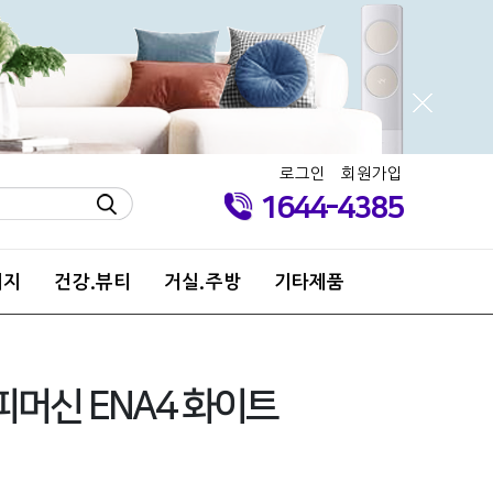
로그인
회원가입
1644-4385
키지
건강.뷰티
거실.주방
기타제품
피머신 ENA4 화이트