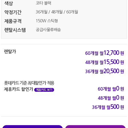
코타 블랙
색상
36개월 / 48개월 / 60개월
약정기간
150W 스틱형
제품규격
공급사물류배송
렌탈시스템
렌탈가
12,700
60개월
월
원
15,500
48개월
월
원
20,500
36개월
월
원
롯데카드 기준 최대할인가 적용
0
60개월
월
원
제휴카드 할인가
제휴카드 보기
0
48개월
월
원
500
36개월
월
원