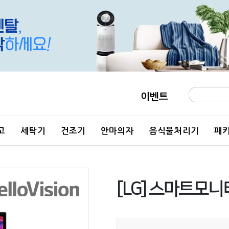
이벤트
고
세탁기
건조기
안마의자
음식물처리기
패
[LG] 스마트모니터