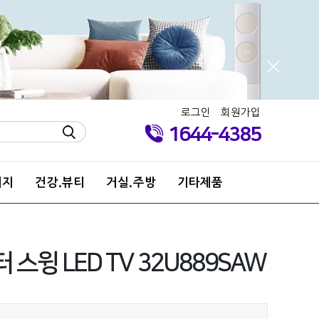
로그인
회원가입
1644-4385
키지
건강.뷰티
거실.주방
기타제품
 스윙 LED TV 32U889SAW