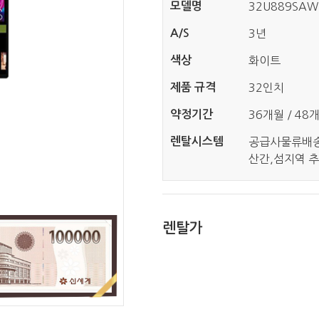
모델명
32U889SAW
A/S
3년
색상
화이트
제품 규격
32인치
약정기간
36개월 / 48
렌탈시스템
공급사물류배
산간,섬지역 추
렌탈가