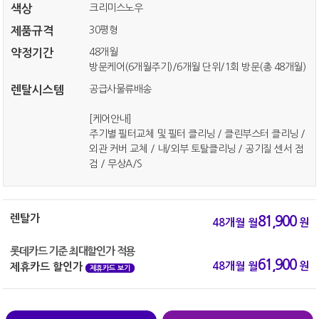
크리미스노우
색상
30평형
제품규격
48개월
약정기간
방문케어(6개월주기)/6개월 단위/1회 방문(총 48개월)
공급사물류배송
렌탈시스템
[케어안내]
주기별 필터교체 및 필터 클리닝 / 클린부스터 클리닝 /
외관 커버 교체 / 내/외부 토탈클리닝 / 공기질 센서 점
검 / 무상A/S
렌탈가
81,900
48개월
월
원
롯데카드 기준 최대할인가 적용
61,900
48개월
월
원
제휴카드 할인가
제휴카드 보기